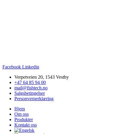
Kjøp nå
Facebook
Linkedin
Verpetveien 20, 1543 Vestby
+47 64 85 94 00
mail@fishtech.no
Salgsbetingelser
Personvernerklæring
Hjem
Om oss
Produkter
Kontakt oss