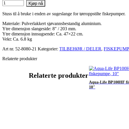
Aqua-
Kjøp nå
Life
sugestuss
Stuss til å bruke i enden av sugeslange for tørroppstilte fiskepumper.
8"
flat
Materiale: Pulverlakkert sjøvannsbestandig aluminium.
antall
Ytre dimensjon slangeside: 8″ / 203 mm.
Ytre dimensjon innsugsende: Ca. 47×22 cm.
Vekt: Ca. 6.8 kg
Art nr.
52-8080-21
Kategorier:
TILBEHØR / DELER
,
FISKEPUM
Relaterte produkter
Relaterte produkter
Aqua-Life BP100HF f
10″