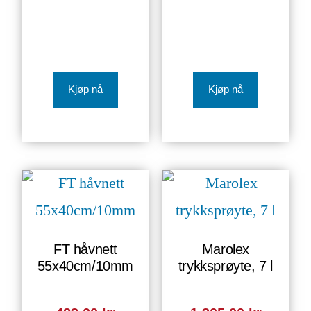
Kjøp nå
Kjøp nå
FT håvnett
Marolex
55x40cm/10mm
trykksprøyte, 7 l