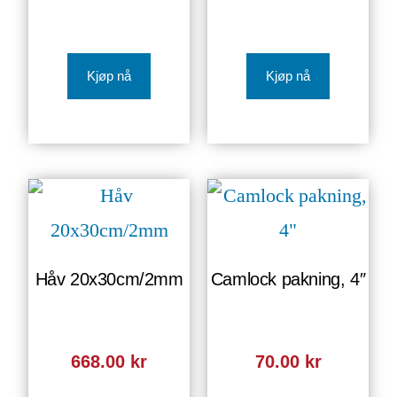
Kjøp nå
Kjøp nå
Håv 20x30cm/2mm
Camlock pakning, 4″
668.00
kr
70.00
kr