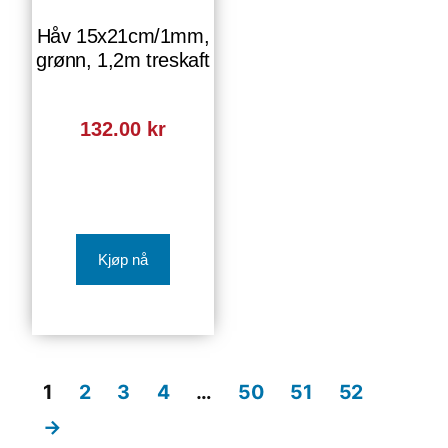
Håv 15x21cm/1mm,
grønn, 1,2m treskaft
132.00
kr
Kjøp nå
1
2
3
4
…
50
51
52
→