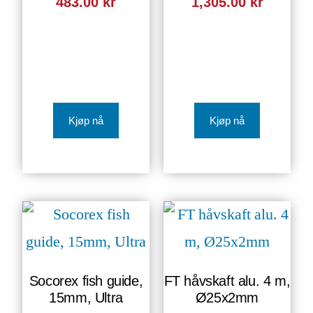
483.00
kr
1,305.00
kr
Kjøp nå
Kjøp nå
Socorex fish guide,
FT håvskaft alu. 4 m,
15mm, Ultra
Ø25x2mm