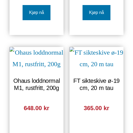
Kjøp nå
Kjøp nå
Ohaus loddnormal
FT sikteskive ø-19
M1, rustfritt, 200g
cm, 20 m tau
648.00
kr
365.00
kr