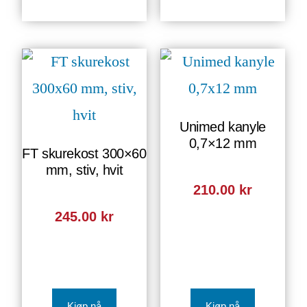
Unimed kanyle
0,7×12 mm
FT skurekost 300×60
mm, stiv, hvit
210.00
kr
245.00
kr
Kjøp nå
Kjøp nå