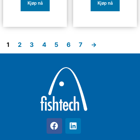
Kjøp nå
Kjøp nå
1
2
3
4
5
6
7
→