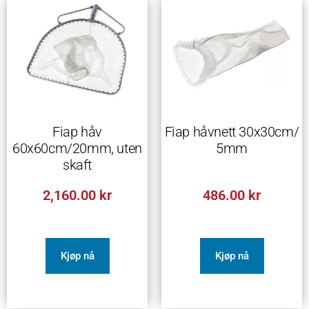
Fiap håv
Fiap håvnett 30x30cm/
60x60cm/20mm, uten
5mm
skaft
2,160.00
kr
486.00
kr
Kjøp nå
Kjøp nå