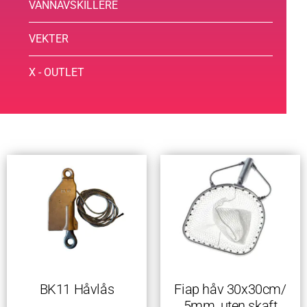
VANNAVSKILLERE
VEKTER
X - OUTLET
BK11 Håvlås
Fiap håv 30x30cm/
5mm, uten skaft