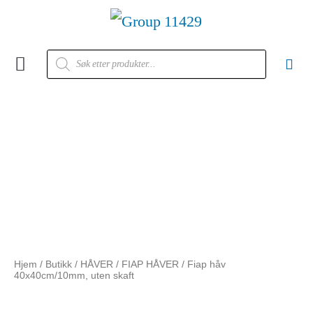
Kontakt oss
Hjem
/
Butikk
/
HÅVER
/
FIAP HÅVER
/ Fiap håv
40x40cm/10mm, uten skaft