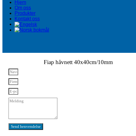
Hjem
Om oss
Produkter
Kontakt oss
Fiap håvnett 40x40cm/10mm
Send henvendelse