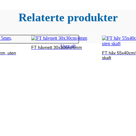
Relaterte produkter
User-alt
FT håvnett 30x30cm/4mm
mm, uten
FT håv 55x40cm/
skaft