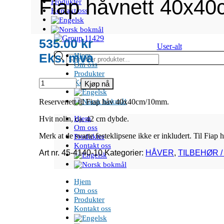
Fiap håvnett 40x4
Produkter
Kontakt oss
535.00
kr
User-alt
Products
Hjem
search
Om oss
Produkter
Fiap
Kontakt oss
Kjøp nå
håvnett
40x40cm/10mm
Reservenett til Fiap håv 40x40cm/10mm.
antall
Hjem
Hvit nolin, ca. 42 cm dybde.
Om oss
Merk at de svarte festeklipsene ikke er inkludert. Til Fiap
Produkter
Kontakt oss
Art nr.
45-4140-10
Kategorier:
HÅVER
,
TILBEHØR 
Hjem
Om oss
Produkter
Kontakt oss