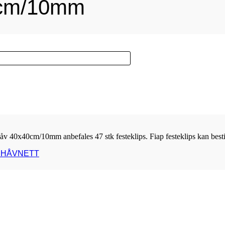
0cm/10mm
 håv 40x40cm/10mm anbefales 47 stk festeklips. Fiap festeklips kan bestil
/ HÅVNETT