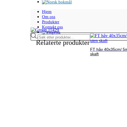
Hjem
Om oss
Produkter
Kontakt oss
Products
search
Relaterte produkter
FT håv 40x35cm/ 5
skaft