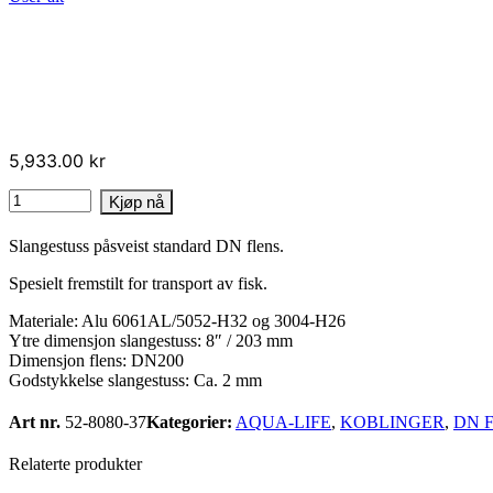
5,933.00
kr
DN200
Kjøp nå
flens
x
Slangestuss påsveist standard DN flens.
8"
sl.stuss,
Spesielt fremstilt for transport av fisk.
Aqua-
Life
Materiale: Alu 6061AL/5052-H32 og 3004-H26
antall
Ytre dimensjon slangestuss: 8″ / 203 mm
Dimensjon flens: DN200
Godstykkelse slangestuss: Ca. 2 mm
Art nr.
52-8080-37
Kategorier:
AQUA-LIFE
,
KOBLINGER
,
DN 
Relaterte produkter