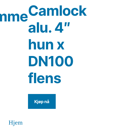
Camlock
emme
alu. 4″
hun x
DN100
flens
Kjøp nå
Hjem