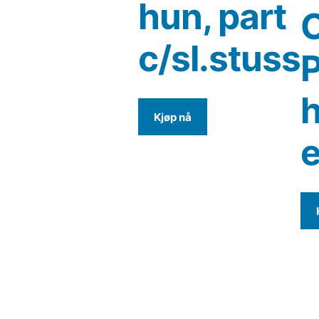
hun, part
c/sl.stuss
P
h
Kjøp nå
e