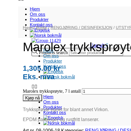
Hjem
Om oss
Produkter
Kontakt oss
Hjem
/
Butikk
/
RENGJØRING / DESINFEKSJON
/
UTSTY
Marolex trykksprøyte
User-alt
Hjem
Products search
Om oss
Produkter
Kontakt oss
1,305.00
kr
Marolex trykksprøyte, 7 l antall
Hjem
Kjøp nå
Om oss
Produkter
Trykksprøyte egnet for blant annet Virkon.
Kontakt oss
EPDM pakninger og rustfritt lanserør.
Art nr.
08-1006-18
Kategorier:
RENGJØRING / DES