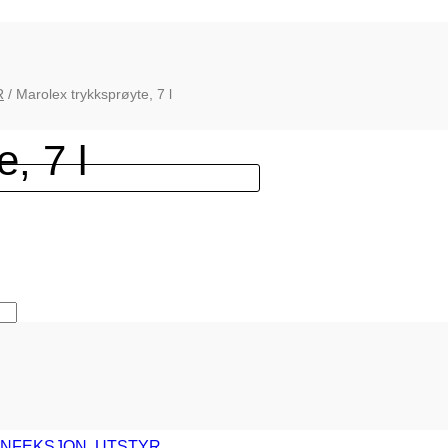
R
/ Marolex trykksprøyte, 7 l
, 7 l
INFEKSJON
,
UTSTYR