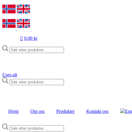
0.00 kr
Products
search
User-alt
Products
search
Hjem
Om oss
Produkter
Kontakt oss
Products
search