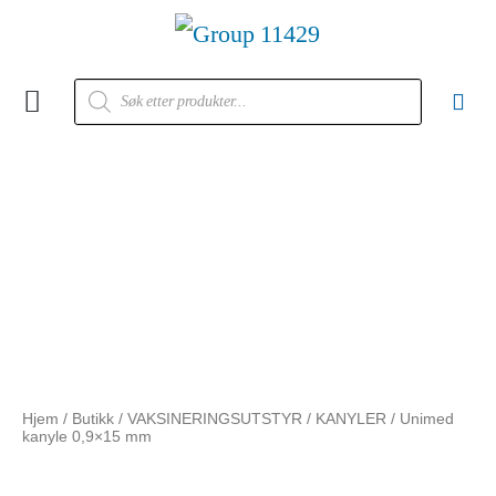
Kontakt oss
Hjem
/
Butikk
/
VAKSINERINGSUTSTYR
/
KANYLER
/ Unimed
kanyle 0,9×15 mm