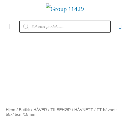
Kontakt oss
Hjem
/
Butikk
/
HÅVER
/
TILBEHØR / HÅVNETT
/ FT håvnett
55x45cm/15mm