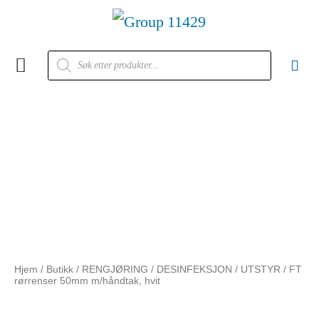
Kontakt oss
Hjem
/
Butikk
/
RENGJØRING / DESINFEKSJON
/
UTSTYR
/ FT
rørrenser 50mm m/håndtak, hvit