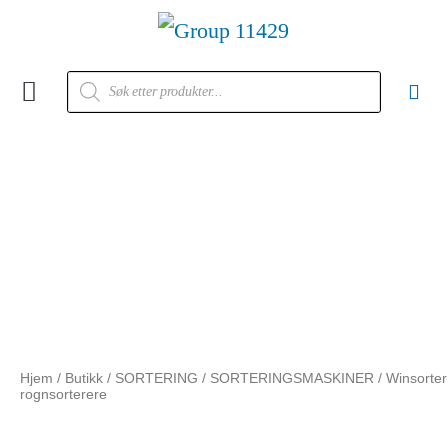
Kontakt oss
Hjem
/
Butikk
/
SORTERING
/
SORTERINGSMASKINER
/ Winsorter
rognsorterere