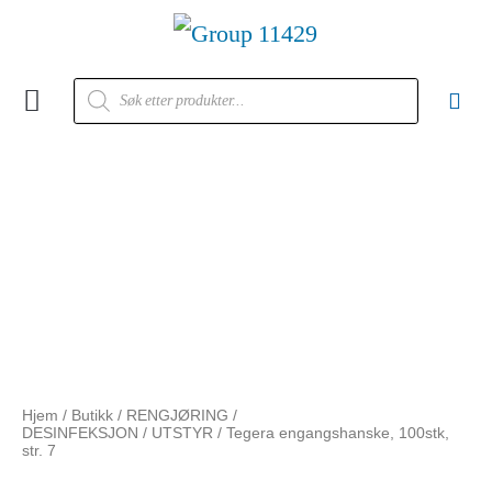
Kontakt oss
Hjem
/
Butikk
/
RENGJØRING /
DESINFEKSJON
/
UTSTYR
/ Tegera engangshanske, 100stk,
str. 7